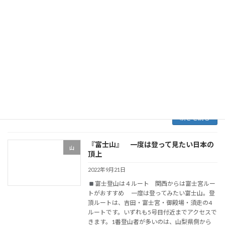
『北岳』 富士山に次ぐ高峰
山
2022年10月4日
南アルプスの盟主 北岳は、日本第二の高
峰。南アルプスの盟主です。日帰りする猛者も
いますが、通常一泊二日の行程で登ります。登
山口の広河原まで通年マイカー規制が行われて
おり、山梨交通の登山バスかタクシーでアクセ
スします […]
続きを読む
『富士山』 一度は登って見たい日本の
山
頂上
2022年9月21日
富士登山は４ルート 関西からは富士宮ルー
トがおすすめ 一度は登ってみたい富士山。登
頂ルートは、吉田・富士宮・御殿場・須走の4
ルートです。いずれも5号目付近までアクセスで
きます。1番登山者が多いのは、山梨県側から