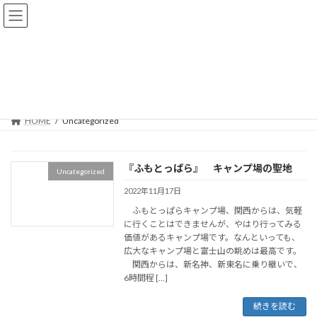
コ
ナ
フロム KANSAI
ン
ビ
テ
ゲ
ン
ー
ツ
シ
Uncategorized
へ
ョ
ス
ン
キ
に
ッ
移
HOME
Uncategorized
プ
動
『ふもとっぱら』 キャンプ場の聖地
Uncategorized
2022年11月17日
ふもとっぱらキャンプ場、関西からは、気軽
に行くことはできませんが、やはり行ってみる
価値があるキャンプ場です。なんといっても、
広大なキャンプ場と富士山の眺めは最高です。
関西からは、新名神、新東名に乗り継いで、
6時間程 […]
続きを読む